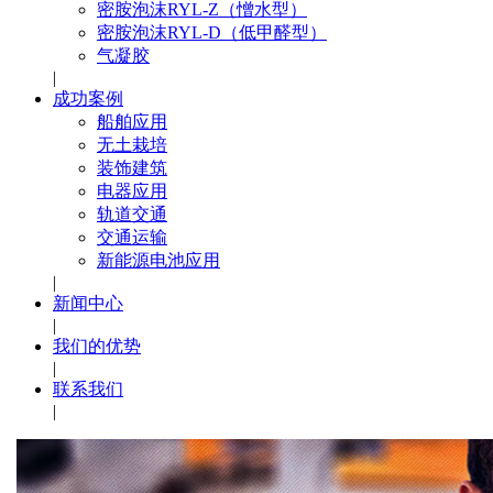
密胺泡沫RYL-Z（憎水型）
密胺泡沫RYL-D（低甲醛型）
气凝胶
|
成功案例
船舶应用
无土栽培
装饰建筑
电器应用
轨道交通
交通运输
新能源电池应用
|
新闻中心
|
我们的优势
|
联系我们
|