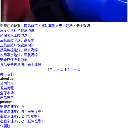
你现在的位置：
网站首页
>
成功案例
>
无土栽培
>
无土栽培
高发芽率种子栽培泡沫
环保吸水蜜胺泡沫
三聚氰胺泡沫，高吸水
三聚氰胺环保农用泡沫
蔬菜种植泡沫，吸水海绵
农用吸水泡沫，密胺海绵
安全环保农业泡沫
食品安全级泡沫，无土栽培
1/2
上一页
1
2
下一页
关于我们
about us
公司简介
发展历程
全球市场
产品展示
products
密胺泡沫RYL-M
密胺泡沫RYL-R（高密度型）
密胺泡沫RYL-Z（憎水型）
密胺泡沫RYL-D（低甲醛型）
气凝胶