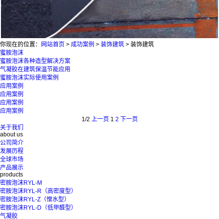
你现在的位置：
网站首页
>
成功案例
>
装饰建筑
>
装饰建筑
蜜胺泡沫
蜜胺泡沫各种造型解决方案
气凝胶在建筑保温节能应用
蜜胺泡沫实际使用案例
应用案例
应用案例
应用案例
应用案例
1/2
上一页
1
2
下一页
关于我们
about us
公司简介
发展历程
全球市场
产品展示
products
密胺泡沫RYL-M
密胺泡沫RYL-R（高密度型）
密胺泡沫RYL-Z（憎水型）
密胺泡沫RYL-D（低甲醛型）
气凝胶