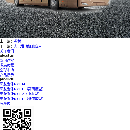
上一篇：
卷材
下一篇：
大巴发动机舱应用
关于我们
about us
公司简介
发展历程
全球市场
产品展示
products
密胺泡沫RYL-M
密胺泡沫RYL-R（高密度型）
密胺泡沫RYL-Z（憎水型）
密胺泡沫RYL-D（低甲醛型）
气凝胶